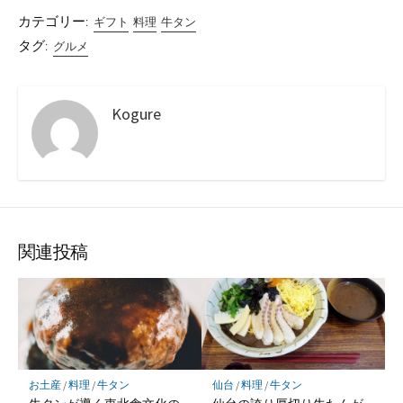
カテゴリー:
ギフト
料理
牛タン
タグ:
グルメ
Kogure
関連投稿
お土産
/
料理
/
牛タン
仙台
/
料理
/
牛タン