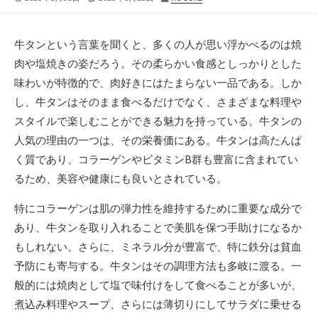
開
終
稿
日
更
者
新
牛タンという言葉を聞くと、多くの人が思い浮かべるのは焼
日
肉や塩焼きの姿だろう。
その柔らかい食感としっかりとした
味わいが特徴的で、肉好きにはたまらない一品である。しか
し、牛タンはそのまま食べるだけでなく、さまざまな料理や
スタイルで楽しむことができる魅力を持っている。牛タンの
人気の理由の一つは、その栄養価にある。牛タンは高たんぱ
く質であり、コラーゲンやビタミンB群も豊富に含まれてい
るため、美容や健康にも良いとされている。
特にコラーゲンは肌の弾力性を維持するために重要な成分で
あり、牛タンを取り入れることで美肌を保つ手助けになるか
もしれない。さらに、ミネラル分が豊富で、特に鉄分は貧血
予防にも寄与する。牛タンはその調理方法も多岐に渡る。一
般的には焼肉として塩で味付けをして食べることが多いが、
煮込み料理やスープ、さらには薄切りにしてサラダに乗せる