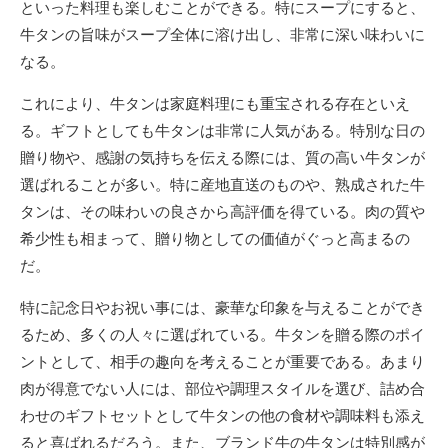
といった料理も楽しむことができる。特にスープにすると、
牛タンの旨味がスープ全体に溶け出し、非常に深い味わいに
なる。
これにより、牛タンは家庭料理にも重宝される存在といえ
る。ギフトとしても牛タンは非常に人気がある。特別な日の
贈り物や、感謝の気持ちを伝える際には、質の高い牛タンが
選ばれることが多い。特に産地直送のものや、熟成された牛
タンは、その味わいの良さから高評価を得ている。肉の質や
希少性も相まって、贈り物としての価値がぐっと高まるの
だ。
特に記念日やお祝い事には、豪華な印象を与えることができ
るため、多くの人々に選ばれている。牛タンを贈る際のポイ
ントとして、相手の趣向を考えることが重要である。あまり
肉が得意でない人には、部位や調理スタイルを選び、詰め合
わせのギフトセットとして牛タンの他の食材や調味料も添え
ると喜ばれるだろう。また、ブランド牛の牛タンは特別感が