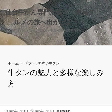
コ
ン
仙台牛たん専門店巡り！絶品グ
テ
ルメの旅へ出かけよう！
ン
検
ツ
索
舌で味わう仙台の香り、牛たんの魅力を堪能しよ
へ
切
う！
り
ス
替
キ
え
ッ
プ
ホーム
>
ギフト
/
料理
/
牛タン
牛タンの魅力と多様な楽しみ
方
公
最
投
2025年5月31日
2025年5月22日
KOGURE