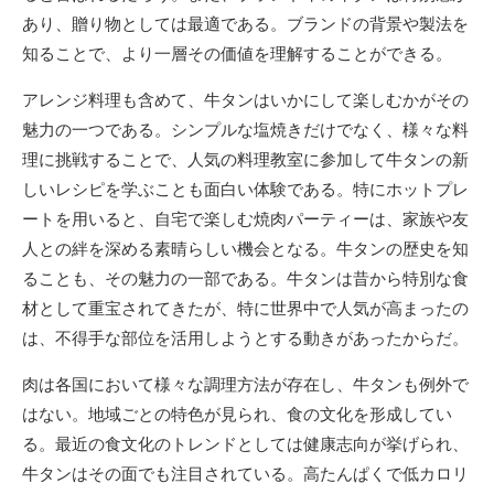
あり、贈り物としては最適である。ブランドの背景や製法を
知ることで、より一層その価値を理解することができる。
アレンジ料理も含めて、牛タンはいかにして楽しむかがその
魅力の一つである。シンプルな塩焼きだけでなく、様々な料
理に挑戦することで、人気の料理教室に参加して牛タンの新
しいレシピを学ぶことも面白い体験である。特にホットプレ
ートを用いると、自宅で楽しむ焼肉パーティーは、家族や友
人との絆を深める素晴らしい機会となる。牛タンの歴史を知
ることも、その魅力の一部である。牛タンは昔から特別な食
材として重宝されてきたが、特に世界中で人気が高まったの
は、不得手な部位を活用しようとする動きがあったからだ。
肉は各国において様々な調理方法が存在し、牛タンも例外で
はない。地域ごとの特色が見られ、食の文化を形成してい
る。最近の食文化のトレンドとしては健康志向が挙げられ、
牛タンはその面でも注目されている。高たんぱくで低カロリ