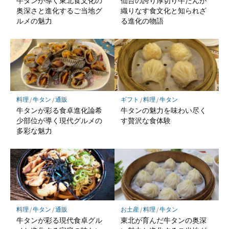
牛タンが導く東北食文化の
仙台の誇り厚切り牛たんが
奥深さと進化するご当地グ
織りなす食文化と知られざ
ルメの魅力
る進化の物語
料理
/
牛タン
/
通販
ギフト
/
料理
/
牛タン
牛タンが彩る食卓進化論希
牛タンの魅力を味わい尽く
少部位が導く現代グルメの
す贅沢な食体験
多彩な魅力
料理
/
牛タン
/
通販
お土産
/
料理
/
牛タン
牛タンが彩る現代食卓グル
東北が育んだ牛タンの奥深