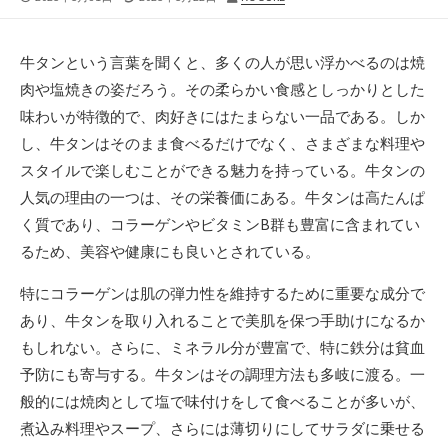
開
終
稿
日
更
者
新
牛タンという言葉を聞くと、多くの人が思い浮かべるのは焼
日
肉や塩焼きの姿だろう。
その柔らかい食感としっかりとした
味わいが特徴的で、肉好きにはたまらない一品である。しか
し、牛タンはそのまま食べるだけでなく、さまざまな料理や
スタイルで楽しむことができる魅力を持っている。牛タンの
人気の理由の一つは、その栄養価にある。牛タンは高たんぱ
く質であり、コラーゲンやビタミンB群も豊富に含まれてい
るため、美容や健康にも良いとされている。
特にコラーゲンは肌の弾力性を維持するために重要な成分で
あり、牛タンを取り入れることで美肌を保つ手助けになるか
もしれない。さらに、ミネラル分が豊富で、特に鉄分は貧血
予防にも寄与する。牛タンはその調理方法も多岐に渡る。一
般的には焼肉として塩で味付けをして食べることが多いが、
煮込み料理やスープ、さらには薄切りにしてサラダに乗せる