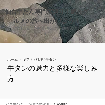
コ
ン
仙台牛たん専門店巡り！絶品グ
テ
ルメの旅へ出かけよう！
ン
検
ツ
索
舌で味わう仙台の香り、牛たんの魅力を堪能しよ
へ
切
う！
り
ス
替
キ
え
ッ
プ
ホーム
>
ギフト
/
料理
/
牛タン
牛タンの魅力と多様な楽しみ
方
公
最
投
2025年5月31日
2025年5月22日
KOGURE