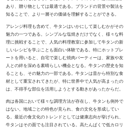
あり、贈り物としては最適である。ブランドの背景や製法を
知ることで、より一層その価値を理解することができる。
アレンジ料理も含めて、牛タンはいかにして楽しむかがその
魅力の一つである。シンプルな塩焼きだけでなく、様々な料
理に挑戦することで、人気の料理教室に参加して牛タンの新
しいレシピを学ぶことも面白い体験である。特にホットプレ
ートを用いると、自宅で楽しむ焼肉パーティーは、家族や友
人との絆を深める素晴らしい機会となる。牛タンの歴史を知
ることも、その魅力の一部である。牛タンは昔から特別な食
材として重宝されてきたが、特に世界中で人気が高まったの
は、不得手な部位を活用しようとする動きがあったからだ。
肉は各国において様々な調理方法が存在し、牛タンも例外で
はない。地域ごとの特色が見られ、食の文化を形成してい
る。最近の食文化のトレンドとしては健康志向が挙げられ、
牛タンはその面でも注目されている。高たんぱくで低カロリ