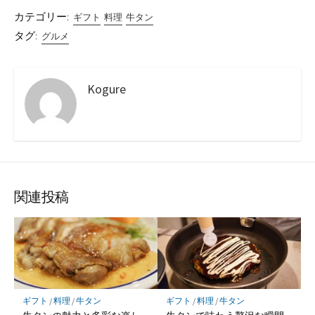
カテゴリー:
ギフト
料理
牛タン
タグ:
グルメ
Kogure
関連投稿
ギフト
/
料理
/
牛タン
ギフト
/
料理
/
牛タン