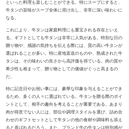
といった料理も楽しむことができる。特にスープにすると、
牛タンの旨味がスープ全体に溶け出し、非常に深い味わいに
なる。
これにより、牛タンは家庭料理にも重宝される存在といえ
る。ギフトとしても牛タンは非常に人気がある。特別な日の
贈り物や、感謝の気持ちを伝える際には、質の高い牛タンが
選ばれることが多い。特に産地直送のものや、熟成された牛
タンは、その味わいの良さから高評価を得ている。肉の質や
希少性も相まって、贈り物としての価値がぐっと高まるの
だ。
特に記念日やお祝い事には、豪華な印象を与えることができ
るため、多くの人々に選ばれている。牛タンを贈る際のポイ
ントとして、相手の趣向を考えることが重要である。あまり
肉が得意でない人には、部位や調理スタイルを選び、詰め合
わせのギフトセットとして牛タンの他の食材や調味料も添え
ると喜ばれるだろう。また、ブランド牛の牛タンは特別感が