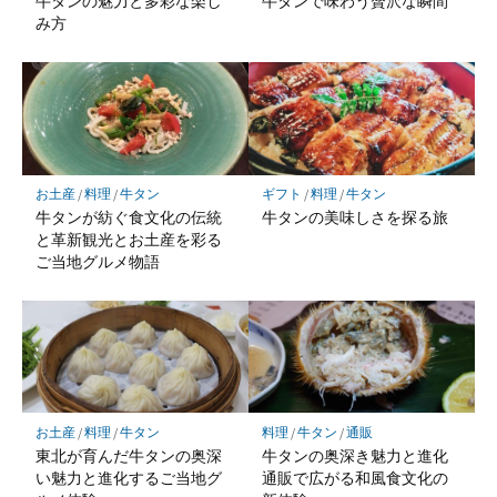
牛タンの魅力と多彩な楽し
牛タンで味わう贅沢な瞬間
み方
お土産
/
料理
/
牛タン
ギフト
/
料理
/
牛タン
牛タンが紡ぐ食文化の伝統
牛タンの美味しさを探る旅
と革新観光とお土産を彩る
ご当地グルメ物語
お土産
/
料理
/
牛タン
料理
/
牛タン
/
通販
東北が育んだ牛タンの奥深
牛タンの奥深き魅力と進化
い魅力と進化するご当地グ
通販で広がる和風食文化の