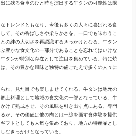
い出に残る食卓のひと時を演出する牛タンの可能性は限
たなトレンドともなり、今後も多くの人々に喜ばれる食
そして、その香ばしさや柔らかさを、一口でも味わうこ
人との絆の大切さを再認識するきっかけとなる。牛タン
結ぶ豊かな食文化の一部分であることを忘れてはいけな
、牛タンが特別な存在として注目を集めている。特に焼
ンは、その豊かな風味と独特の歯ごたえで多くの人々に
められ、見た目でも楽しませてくれる。牛タンは地元の
、郷土料理として地域の食文化の一部となっている。牛
をかけて熟成させ、その風味を引き出す点にある。専門
れるが、その価値は他の肉とは一線を画す食体験を提供
メギフトとしても人気を集めており、地方の特産品とし
楽しむきっかけとなっている。