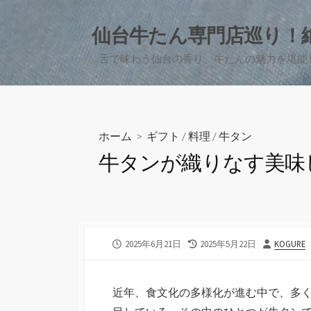
コ
ン
仙台牛たん専門店巡り！
テ
舌で味わう仙台の香り、牛たんの魅力を堪能
ン
ツ
へ
ス
キ
ホーム
>
ギフト
/
料理
/
牛タン
ッ
牛タンが織りなす美味
プ
公
最
投
2025年6月21日
2025年5月22日
KOGURE
開
終
稿
日
更
者
新
近年、食文化の多様化が進む中で、多
日