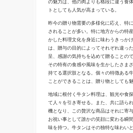
の魅力は、他の肉よりも格段に違う食
トとしても人気が高まっている。
昨今の贈り物需要の多様化に応え、特
されることが多い。特に地方からの特
かした料理文化を身近に味わうきっか
は、贈与の目的によってそれぞれ違っ
呈、感謝の気持ちを込めて贈ることの
その特有の食感や風味を生かしたさま
持てる選択肢となる。個々の特徴ある
ことができることは、贈り物としても
地域に根付く牛タン料理は、観光や食
て人々を引き寄せる。また、共に語ら
機となり、この贅沢な商品はそれに寄
お祝い事として誰かの笑顔に変わる瞬
味を持つ。牛タンはその独特な味わい