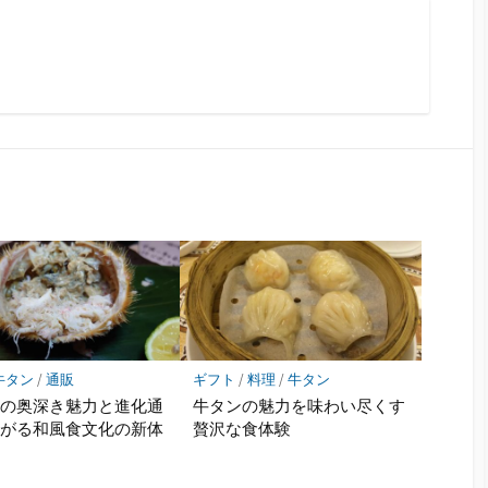
牛タン
/
通販
ギフト
/
料理
/
牛タン
ンの奥深き魅力と進化通
牛タンの魅力を味わい尽くす
広がる和風食文化の新体
贅沢な食体験