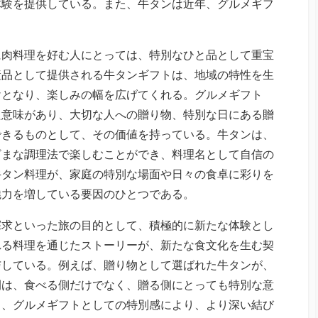
体験を提供している。また、牛タンは近年、グルメギフ
に肉料理を好む人にとっては、特別なひと品として重宝
産品として提供される牛タンギフトは、地域の特性を生
けとなり、楽しみの幅を広げてくれる。グルメギフト
た意味があり、大切な人への贈り物、特別な日にある贈
できるものとして、その価値を持っている。牛タンは、
ざまな調理法で楽しむことができ、料理名として自信の
牛タン料理が、家庭の特別な場面や日々の食卓に彩りを
魅力を増している要因のひとつである。
探求といった旅の目的として、積極的に新たな体験とし
れる料理を通じたストーリーが、新たな食文化を生む契
与している。例えば、贈り物として選ばれた牛タンが、
間は、食べる側だけでなく、贈る側にとっても特別な意
と、グルメギフトとしての特別感により、より深い結び