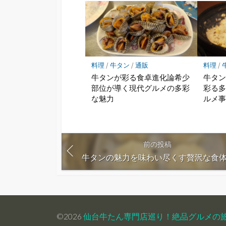
料理
/
牛タン
/
通販
料理
/
牛タンが彩る食卓進化論希少
牛タ
部位が導く現代グルメの多彩
彩る
な魅力
ルメ
前の投稿
牛タンの魅力を味わい尽くす贅沢な食
©2026
仙台牛たん専門店巡り！絶品グルメの