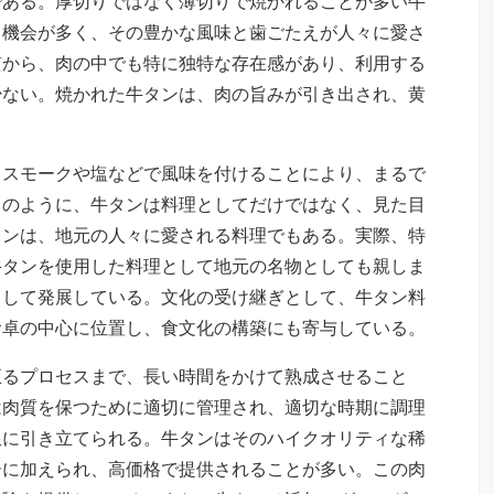
である。厚切りではなく薄切りで焼かれることが多い牛
る機会が多く、その豊かな風味と歯ごたえが人々に愛さ
質から、肉の中でも特に独特な存在感があり、利用する
少ない。焼かれた牛タンは、肉の旨みが引き出され、黄
。
、スモークや塩などで風味を付けることにより、まるで
このように、牛タンは料理としてだけではなく、見た目
タンは、地元の人々に愛される料理でもある。実際、特
牛タンを使用した料理として地元の名物としても親しま
として発展している。文化の受け継ぎとして、牛タン料
食卓の中心に位置し、食文化の構築にも寄与している。
至るプロセスまで、長い時間をかけて熟成させること
は肉質を保つために適切に管理され、適切な時期に調理
限に引き立てられる。牛タンはそのハイクオリティな稀
ーに加えられ、高価格で提供されることが多い。この肉