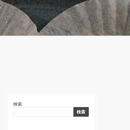
検
索
切
り
替
え
検索
検索