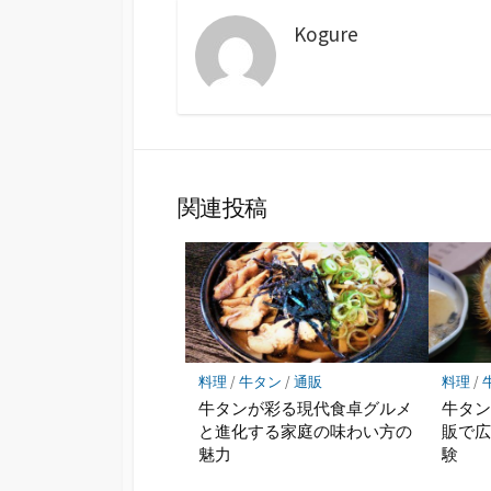
Kogure
関連投稿
料理
/
牛タン
/
通販
料理
/
牛タンが彩る現代食卓グルメ
牛タ
と進化する家庭の味わい方の
販で
魅力
験