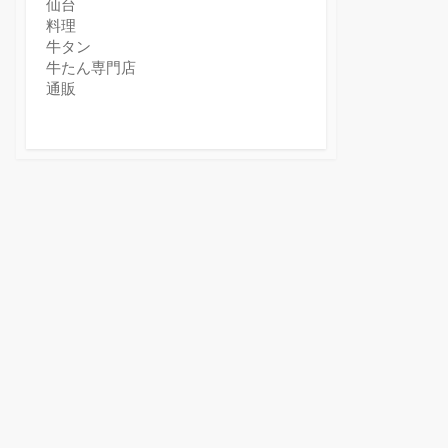
仙台
料理
牛タン
牛たん専門店
通販