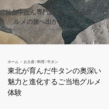
コ
ン
仙台牛たん専門店巡り！絶品グ
テ
ルメの旅へ出かけよう！
ン
検
ツ
索
舌で味わう仙台の香り、牛たんの魅力を堪能しよ
へ
切
う！
り
ス
替
キ
え
ッ
プ
ホーム
>
お土産
/
料理
/
牛タン
東北が育んだ牛タンの奥深い
魅力と進化するご当地グルメ
体験