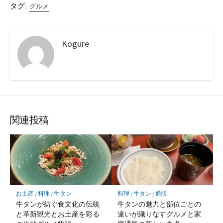
タグ:
グルメ
Kogure
関連投稿
お土産
/
料理
/
牛タン
料理
/
牛タン
/
通販
牛タンが紡ぐ食文化の伝統
牛タンの魅力と部位ごとの
と革新観光とお土産を彩る
違いが織りなすグルメと家