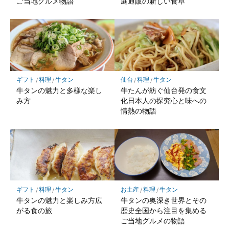
ご当地グルメ物語
庭通販の新しい食卓
ギフト
/
料理
/
牛タン
仙台
/
料理
/
牛タン
牛タンの魅力と多様な楽し
牛たんが紡ぐ仙台発の食文
み方
化日本人の探究心と味への
情熱の物語
ギフト
/
料理
/
牛タン
お土産
/
料理
/
牛タン
牛タンの魅力と楽しみ方広
牛タンの奥深き世界とその
がる食の旅
歴史全国から注目を集める
ご当地グルメの物語