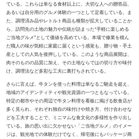
ている。これらは単なる食材以上に、大切な人への贈答品、
あるいは自分用のグルメ体験の一つとして定着している。ま
た、調理済み品やレトルト商品も種類が拡大していることか
ら、訪問先の土地の魅力や伝統が詰まった“手軽に楽しめる
ご当地グルメ”として価値を高めている。本場で修業を積ん
だ職人の味が気軽に家庭に届くという感覚も、贈り物・手土
産としての人気を後押ししている。このような商品展開は、
肉そのものの品質に加え、その土地ならではの切り方や味付
け、調理法など多彩な工夫に裏打ちされている。
さらに言えば、牛タンを使った料理は単なるご馳走を超え、
地域のアイデンティティや観光資源の一つともなっている。
特定の都市やその周辺で牛タン料理を看板に掲げる飲食店が
多く見られ、それぞれ独自の味付けや焼き方、付け合わせな
どを工夫することで、ミニマムな食文化の多様性を作り出し
ている。旅の思い出に欠かせない「ご当地グルメ」のイメー
ジは、観光地での体験だけでなく、帰宅後にもパッケージ商