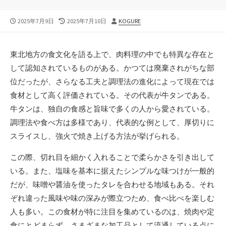
公
最
投
2025年7月9日
2025年7月10日
KOGURE
開
終
稿
日
更
者
新
東北地方の食文化を語る上で、肉料理の中でも特異な存在と
日
して認知されているものがある。
かつては廃棄されがちな部
位だったが、さらなる工夫と調理法の進化によって現在では
食材として高く評価されている。その代表が牛タンである。
牛タンは、独自の食感と旨味で多くの人から愛されている。
調理法や食べ方は多様であり、代表的な例として、厚切りに
スライスし、強火で焼き上げる方法が挙げられる。
この際、切れ目を細かく入れることで柔らかさを引き出して
いる。また、塩味を基本に据えたシンプルな味つけが一般的
だが、味噌や醤油を使ったタレを合わせる地域もある。それ
ぞれ違った風味や味の深みが際立つため、食べ比べを楽しむ
人も多い。この食材が特に注目を集めているのは、焼肉や定
食にとどまらず、さまざまな加工品として流通している点に