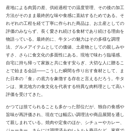
産地による肉質の差、供給過程での温度管理、その後の加工
方法がそのまま最終的な味や食感に直結するためである。そ
れぞれの工程を経て丁寧に作られた商品は、お土産としての
評価のみならず、長く愛され続ける食材であり続ける理由を
物語っている。最終的に、牛タンの魅力はその多様な調理
法、グルメアイテムとしての価値、土産物としての親しみや
すさ、さらに食文化の多面性にある。現地で味わう臨場感、
自宅に持ち帰って家族と共に食す安らぎ、大切な人に贈るこ
とで始まる会話――こうした瞬間を作り出す食材として、ま
た日本の「食」の底力を象徴する存在と言えるだろう。牛タ
ンは、東北地方の食文化を代表する特異な肉料理として高い
評価を受けてきた。
かつては捨てられることも多かった部位だが、独自の食感や
旨味が再評価され、現在では幅広い調理法や商品展開を通し
て親しまれている。焼肉や定食のほか、シチューやカレー、
ジャーキー、さらには調理済みやレトルト商品など、家庭で