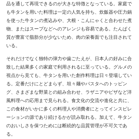
品を通して再現できるのが大きな特徴となっている。家庭で
も牛タンを用いた料理は一定の人気を持ち、炊飯器や圧力鍋
を使った牛タンの煮込みや、大根・こんにゃくと合わせた煮
物、またはスープなどへのアレンジも容易である。たんぱく
質が豊富で脂肪分が少ないため、肉の栄養面でも注目されて
いる。
それだけでなく独特の弾力や歯ごたえが、日本人の好みに合
致した結果多くの家庭で利用されるに至っている。グルメの
視点から見ても、牛タンを用いた創作料理は日々登場してい
る。定番だけにとどまらず、坦々麺やパスタへのトッピン
グ、さまざまな野菜との組み合わせ、ラザニアやピザなど洋
風料理への応用まで見られる。食文化の交流や進化と共に、
この食材がいかに多くの料理人や消費者にとってインスピレ
ーションの源であり続けるかが読み取れる。加えて、牛タン
のおいしさを保つためには断続的な品質管理が不可欠であ
る。