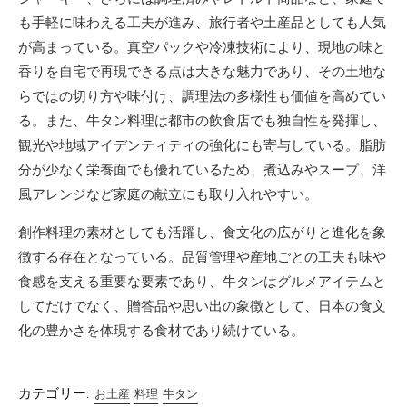
も手軽に味わえる工夫が進み、旅行者や土産品としても人気
が高まっている。真空パックや冷凍技術により、現地の味と
香りを自宅で再現できる点は大きな魅力であり、その土地な
らではの切り方や味付け、調理法の多様性も価値を高めてい
る。また、牛タン料理は都市の飲食店でも独自性を発揮し、
観光や地域アイデンティティの強化にも寄与している。脂肪
分が少なく栄養面でも優れているため、煮込みやスープ、洋
風アレンジなど家庭の献立にも取り入れやすい。
創作料理の素材としても活躍し、食文化の広がりと進化を象
徴する存在となっている。品質管理や産地ごとの工夫も味や
食感を支える重要な要素であり、牛タンはグルメアイテムと
してだけでなく、贈答品や思い出の象徴として、日本の食文
化の豊かさを体現する食材であり続けている。
カテゴリー:
お土産
料理
牛タン