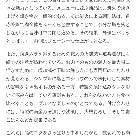
きな魅力となっている。メニューに並ぶ商品は、炭火で焼き
上げる焼き物が一般的である。その炭火による調理法は、遠
赤外線で肉全体をふっくらと熱することで、余分な脂を落と
しながらも旨味は中に閉じ込める。その結果、外側はパリッ
と香ばしく、内側はジューシーな仕上がりとなる。
また、焼きムラを抑えるための職人の火加減や道具選びにも
細心の注意が払われている。お肉そのものの魅力を最大限に
活かすために、塩加減や下味の施し方にも専門店のこだわり
が見られる。シンプルに塩とコショウのみで味付けして素材
の旨味を引き出すものがある一方、特製の漬け込みダレを用
いて深みを出している店舗もある。これらの味わい方を食べ
比べることも、グルメな楽しみのひとつである。付け合わせ
には、特製の南蛮みそ漬けや浅漬け、大根おろし、そして麦
ごはんなどが定番である。
これらは脂のコクをさっぱりと中和しながら、数切れでも満