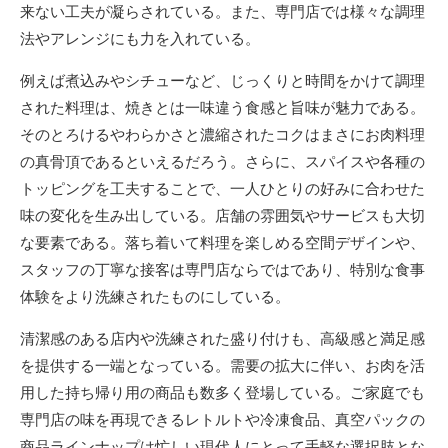
来ない工夫が凝らされている。また、専門店では様々な調理
法やアレンジにも力を入れている。
例えば煮込みやシチューなど、じっくりと時間をかけて調理
された料理は、焼きとは一味違う食感と旨味が魅力である。
そのとろけるやわらかさと濃縮されたコクはまさにお肉料理
の真骨頂であるといえるだろう。さらに、スパイスや各種の
トッピングを工夫することで、一人ひとりの好みに合わせた
味の変化を生み出している。店舗の雰囲気やサービスも大切
な要素である。落ち着いて料理を楽しめる空間デザインや、
スタッフの丁寧な接客は専門店ならではであり、特別な食事
体験をより洗練されたものにしている。
清潔感のある店内や洗練された盛り付けも、高級感と満足感
を提供する一端となっている。需要の拡大に伴い、お肉を活
用した持ち帰り用の商品も数多く登場している。ご家庭でも
専門店の味を再現できるレトルトや冷凍食品、真空パックの
商品ラインナップは忙しい現代人にとって手軽な選択肢とな