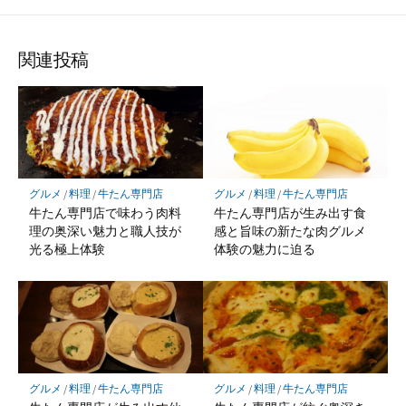
関連投稿
グルメ
/
料理
/
牛たん専門店
グルメ
/
料理
/
牛たん専門店
牛たん専門店で味わう肉料
牛たん専門店が生み出す食
理の奥深い魅力と職人技が
感と旨味の新たな肉グルメ
光る極上体験
体験の魅力に迫る
グルメ
/
料理
/
牛たん専門店
グルメ
/
料理
/
牛たん専門店