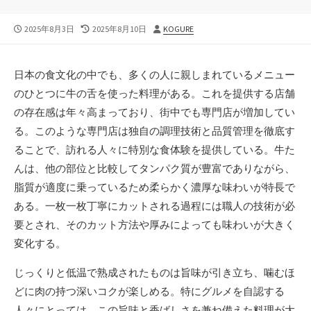
公
最
投
2025年8月3日
2025年8月10日
KOGURE
開
終
稿
日
更
者
新
日本の食文化の中でも、多くの人に親しまれているメニュー
日
のひとつに牛の舌を使った料理がある。
これを提供する店舗
の存在感は年々高まっており、街中でも専門店が増加してい
る。このような専門店は独自の調理技術と品質管理を徹底す
ることで、訪れる人々に特別な食体験を提供している。牛た
んは、他の部位と比較してタンパク質が豊富でありながら、
脂質が適度に乗っているため柔らかく濃厚な味わいが特長で
ある。一枚一枚丁寧にカットされる過程には職人の技術が必
要とされ、そのカット方法や厚みによっても味わいが大きく
変化する。
じっくりと低温で熟成されたものは旨味が引き立ち、噛むほ
どに肉の持つ深いコクが楽しめる。特にグルメを自認する
人々にとっては、この旨味と香ばしさを兼ね備えた料理が大