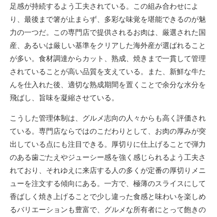
足感が持続するよう工夫されている。この組み合わせによ
り、最後まで箸が止まらず、多彩な味覚を堪能できるのが魅
力の一つだ。この専門店で提供されるお肉は、厳選された国
産、あるいは厳しい基準をクリアした海外産が選ばれること
が多い。食材調達からカット、熟成、焼きまで一貫して管理
されていることが高い品質を支えている。また、新鮮な牛た
んを仕入れた後、適切な熟成期間を置くことで余分な水分を
飛ばし、旨味を凝縮させている。
こうした管理体制は、グルメ志向の人々からも高く評価され
ている。専門店ならではのこだわりとして、お肉の厚みが突
出している点にも注目できる。厚切りに仕上げることで弾力
のある歯ごたえやジューシー感を強く感じられるよう工夫さ
れており、それゆえに来店する人の多くが定番の厚切りメニ
ューを注文する傾向にある。一方で、極薄のスライスにして
香ばしく焼き上げることで少し違った食感と味わいを楽しめ
るバリエーションも豊富で、グルメな所有者にとって飽きの