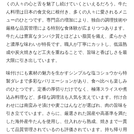
くの人々の心と舌を魅了し続けていくといえるだろう。牛た
ん料理は日本の食文化に根付き、多くの人々に愛されるメニ
ューのひとつです。専門店の増加により、独自の調理技術や
厳格な品質管理による特別な食体験が広まりつつあります。
牛たんは豊富なタンパク質とほどよい脂質を備え、柔らかさ
と濃厚な味わいが特長です。職人が丁寧にカットし、低温熟
成や炭火焼きなど工夫を重ねることで、旨味と香ばしさを最
大限に引き出しています。
味付けにも素材の魅力を生かすシンプルな塩コショウから特
製ダレまで多彩なバリエーションがあり、食べ比べも楽しみ
のひとつです。定番の厚切りだけでなく、極薄スライスや煮
込み料理など、多様な調理法も人気を支えています。付け合
わせには南蛮みそ漬けや麦ごはんなどが選ばれ、肉の旨味を
引き立てています。さらに、厳選された国産や高基準を満た
した海外産牛たんを使用し、仕入れから熟成、焼きまで一貫
して品質管理されているのも評価されています。持ち帰り用