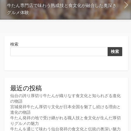
牛たん専門店で味わう熟成技と食文化が融合した奥深き
グルメ体験
検索
検索
最近の投稿
仙台の誇り厚切り牛たんが織りなす食文化と知られざる進化
の物語
宮城発祥牛たん厚切り文化が日本全国を魅了し続ける理由と
進化の物語
牛たん発祥の地で受け継がれる職人技と食文化が生んだ厚切
りグルメの魅力
牛たんを通じて味わう仙台発祥の食文化と伝統の奥深い魅力