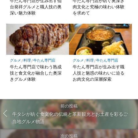
牛たん専門店が生み出す仙
牛たん専門店が紡ぐ奥深き
台発祥グルメと職人技の奥
肉文化と究極の味わい体験
深い魅力体験
を求めて
グルメ
/
料理
/
牛たん専門店
グルメ
/
料理
/
牛たん専門店
牛たん専門店で味わう熟成
牛たん専門店が生み出す職
技と食文化が融合した奥深
人技と魅惑の味わいに迫る
きグルメ体験
お肉文化の深層探索
前の投稿
牛タンが紡ぐ食文化の伝統と革新観光とお土産を彩るご
当地グルメ物語
次の投稿