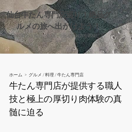
コ
ン
仙台牛たん専門店巡り！絶品グ
テ
ルメの旅へ出かけよう！
ン
検
ツ
索
舌で味わう仙台の香り、牛たんの魅力を堪能しよ
へ
切
う！
り
ス
替
キ
え
ッ
プ
ホーム
>
グルメ
/
料理
/
牛たん専門店
牛たん専門店が提供する職人
技と極上の厚切り肉体験の真
髄に迫る