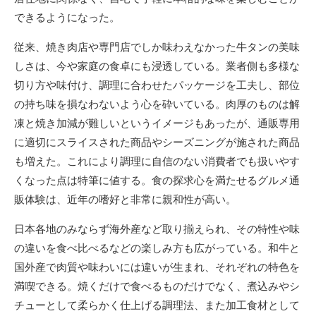
できるようになった。
従来、焼き肉店や専門店でしか味わえなかった牛タンの美味
しさは、今や家庭の食卓にも浸透している。業者側も多様な
切り方や味付け、調理に合わせたパッケージを工夫し、部位
の持ち味を損なわないよう心を砕いている。肉厚のものは解
凍と焼き加減が難しいというイメージもあったが、通販専用
に適切にスライスされた商品やシーズニングが施された商品
も増えた。これにより調理に自信のない消費者でも扱いやす
くなった点は特筆に値する。食の探求心を満たせるグルメ通
販体験は、近年の嗜好と非常に親和性が高い。
日本各地のみならず海外産など取り揃えられ、その特性や味
の違いを食べ比べるなどの楽しみ方も広がっている。和牛と
国外産で肉質や味わいには違いが生まれ、それぞれの特色を
満喫できる。焼くだけで食べるものだけでなく、煮込みやシ
チューとして柔らかく仕上げる調理法、また加工食材として