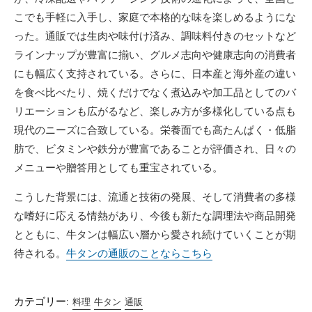
こでも手軽に入手し、家庭で本格的な味を楽しめるようにな
った。通販では生肉や味付け済み、調味料付きのセットなど
ラインナップが豊富に揃い、グルメ志向や健康志向の消費者
にも幅広く支持されている。さらに、日本産と海外産の違い
を食べ比べたり、焼くだけでなく煮込みや加工品としてのバ
リエーションも広がるなど、楽しみ方が多様化している点も
現代のニーズに合致している。栄養面でも高たんぱく・低脂
肪で、ビタミンや鉄分が豊富であることが評価され、日々の
メニューや贈答用としても重宝されている。
こうした背景には、流通と技術の発展、そして消費者の多様
な嗜好に応える情熱があり、今後も新たな調理法や商品開発
とともに、牛タンは幅広い層から愛され続けていくことが期
待される。
牛タンの通販のことならこちら
カテゴリー:
料理
牛タン
通販