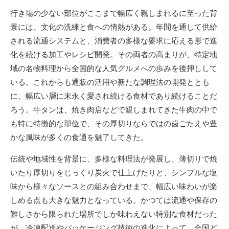
行き場の少ない部位がここまで幅広く親しまれるに至った背
景には、文化の洗練と食への情熱がある。年間を通して供給
される流通システムと、消費者の多様な要求に応える形で進
化を続ける加工やレシピ開発。その両者の高まりが、特定地
域の名物料理から全国的な人気グルメへの歩みを後押しして
いる。これからも通販の活用や新たな調理法の開発ととも
に、幅広い層に末永く愛され続ける食材であり続けることだ
ろう。牛タンは、焼き肉店などで親しまれてきた牛肉の中で
も特に特徴的な部位で、その厚切りならではの歯ごたえや豊
かな風味が多くの食通を魅了してきた。
伝統や地域性を背景に、多様な料理法が発展し、薄切りで焼
いたり厚切りをじっくり炭火で仕上げたりと、シンプルな塩
味から様々なソースとの組み合わせまで、幅広い味わいが楽
しめる点も大きな魅力となっている。かつては流通や保存の
難しさから限られた場所でしか味わえない特別な食材だった
が、冷凍配送やパッケージング技術の進化によって、全国ど