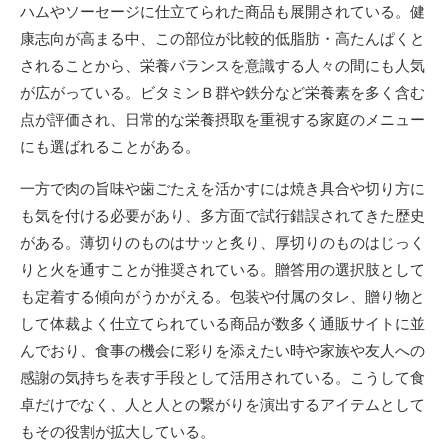
ハムやソーセージに仕立てられた商品も展開されている。健
康志向が高まる中、この部位が比較的低脂肪・高たんぱくと
されることから、栄養バランスを意識する人々の間にも人気
が広がっている。ビタミンＢ群や鉄分など栄養素を多く含む
点が評価され、日常的な栄養摂取を重視する家庭のメニュー
にも選ばれることがある。
一方で肉の旨味や歯ごたえを活かすには焼き具合や切り方に
も気を付ける必要があり、多方面で試行錯誤されてきた歴史
がある。薄切りのものはサッと炙り、厚切りのものはじっく
りと火を通すことが推奨されている。贈答用の選択肢として
も定着する傾向がうかがえる。包装や付属のタレ、贈り物と
して体裁よく仕立てられている商品が数多く通販サイトに並
んでおり、食事の機会に彩りを添えたい時や家族や友人への
感謝の気持ちを表す手段として活用されている。こうして食
卓だけでなく、人と人との繋がりを演出するアイテムとして
もその役割が拡大している。